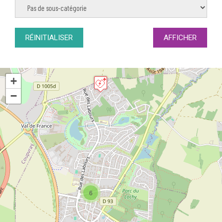
Sous-
catégories
RÉINITIALISER
AFFICHER
+
−
6