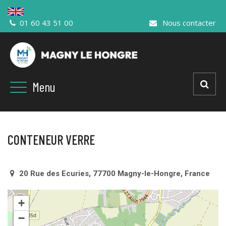
Gestion des traceurs
01 60 43 51 00
Nous contacter
Toggle
Menu
navigation
CONTENEUR VERRE
20 Rue des Ecuries, 77700 Magny-le-Hongre, France
+
−