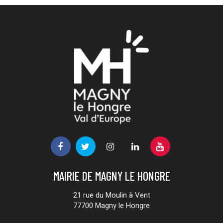
Lien
Lien
Lien
Lien
Lien
vers
vers
vers
vers
vers
le
le
le
le
la
MAIRIE DE MAGNY LE HONGRE
compte
compte
compte
compte
chaîne
Facebook
Twitter
Instagram
Linkedin
Youtube
21 rue du Moulin à Vent
77700 Magny le Hongre